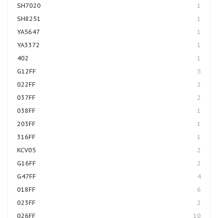
SH7020
1
SH8251
1
YA5647
1
YA3372
1
402
1
G12FF
5
022FF
2
037FF
2
038FF
1
203FF
1
316FF
1
KCV05
2
G16FF
2
G47FF
4
018FF
6
023FF
2
026FF
10