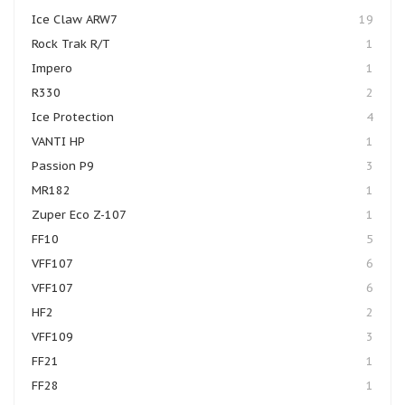
Ice Claw ARW7
19
Rock Trak R/T
1
Impero
1
R330
2
Ice Protection
4
VANTI HP
1
Passion P9
3
MR182
1
Zuper Eco Z-107
1
FF10
5
VFF107
6
VFF107
6
HF2
2
VFF109
3
FF21
1
FF28
1