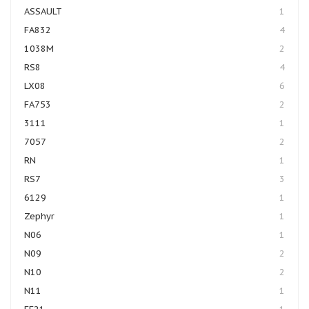
ASSAULT
1
FA832
4
1038M
2
RS8
4
LX08
6
FA753
2
3111
1
7057
2
RN
1
RS7
3
6129
1
Zephyr
1
N06
1
N09
2
N10
2
N11
1