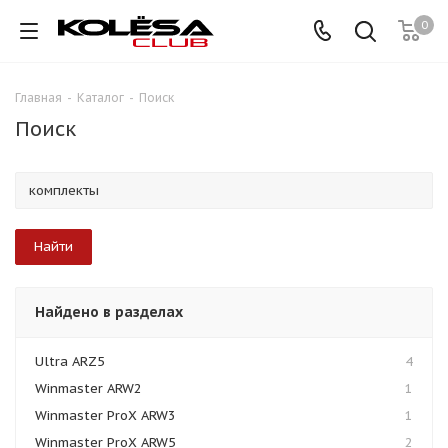
0
Главная
-
Каталог
-
Поиск
Поиск
Найдено в разделах
Ultra ARZ5
4
Winmaster ARW2
1
Winmaster ProX ARW3
1
Winmaster ProX ARW5
2