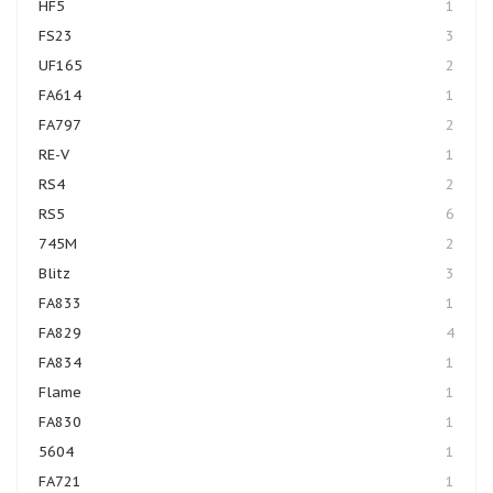
HF5
1
FS23
3
UF165
2
FA614
1
FA797
2
RE-V
1
RS4
2
RS5
6
745M
2
Blitz
3
FA833
1
FA829
4
FA834
1
Flame
1
FA830
1
5604
1
FA721
1