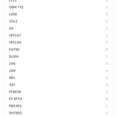
FF21
1
OEM 751
1
LX08
3
5512
1
S6
1
VFF107
1
VFF109
3
FA790
2
818M
2
266
4
269
4
981
6
597
4
FF9658
2
FF KF54
6
FBX452
1
SH7003
1