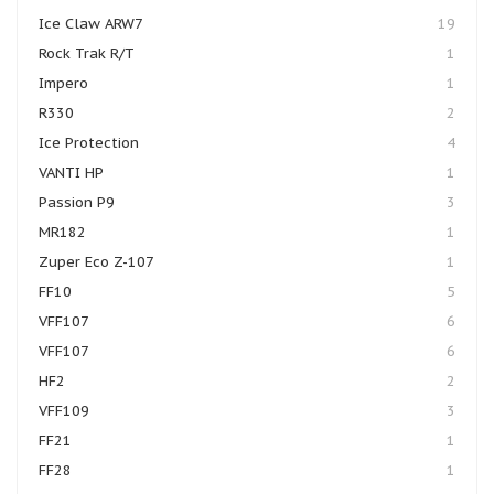
Ice Claw ARW7
19
Rock Trak R/T
1
Impero
1
R330
2
Ice Protection
4
VANTI HP
1
Passion P9
3
MR182
1
Zuper Eco Z-107
1
FF10
5
VFF107
6
VFF107
6
HF2
2
VFF109
3
FF21
1
FF28
1