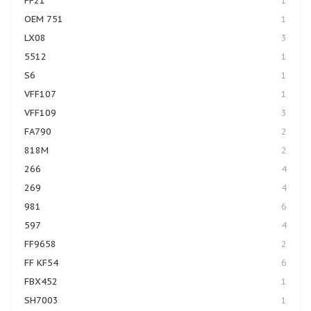
FF21
1
OEM 751
1
LX08
3
5512
1
S6
1
VFF107
1
VFF109
3
FA790
2
818M
2
266
4
269
4
981
6
597
4
FF9658
2
FF KF54
6
FBX452
1
SH7003
1