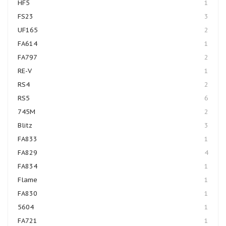
HF5
1
FS23
3
UF165
2
FA614
1
FA797
2
RE-V
1
RS4
2
RS5
6
745M
2
Blitz
3
FA833
1
FA829
4
FA834
1
Flame
1
FA830
1
5604
1
FA721
1