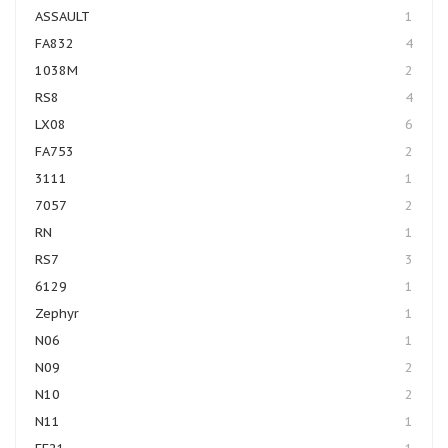
ASSAULT
1
FA832
4
1038M
2
RS8
4
LX08
6
FA753
2
3111
1
7057
2
RN
1
RS7
3
6129
1
Zephyr
1
N06
1
N09
2
N10
2
N11
1