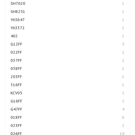
SH7020
1
SH8251
1
YA5647
1
YA3372
1
402
1
G12FF
5
022FF
2
037FF
2
038FF
1
203FF
1
316FF
1
KCV05
2
G16FF
2
G47FF
4
018FF
6
023FF
2
026FF
10