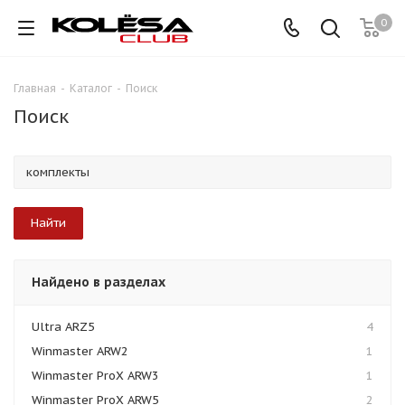
0
Главная
-
Каталог
-
Поиск
Поиск
Найдено в разделах
Ultra ARZ5
4
Winmaster ARW2
1
Winmaster ProX ARW3
1
Winmaster ProX ARW5
2